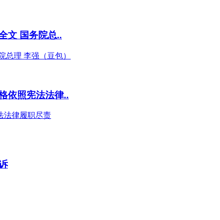
文 国务院总..
院总理 李强（豆包）
依照宪法法律..
法法律履职尽责
诉