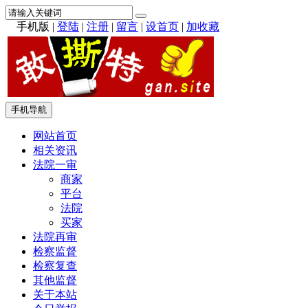
手机版
|
登陆
|
注册
|
留言
|
设首页
|
加收藏
手机导航
网站首页
相关资讯
法院一审
商家
平台
法院
买家
法院再审
检察监督
检察复查
其他监督
关于本站