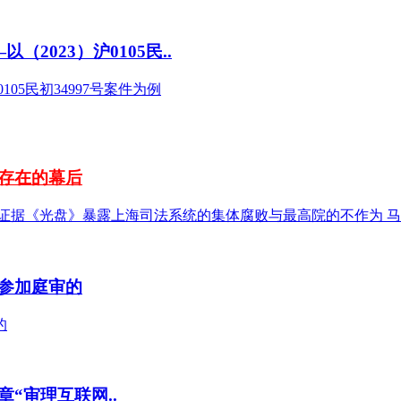
023）沪0105民..
05民初34997号案件为例
存在的幕后
证据《光盘》暴露上海司法系统的集体腐败与最高院的不作为 马宪
参加庭审的
的
“审理互联网..