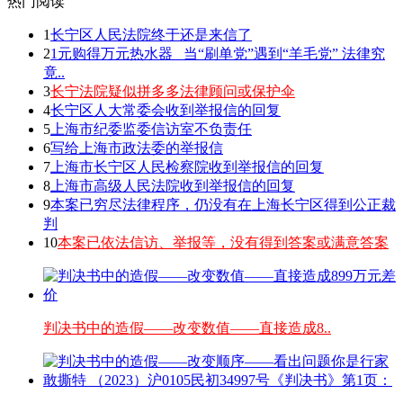
热门阅读
1
长宁区人民法院终于还是来信了
2
1元购得万元热水器 _当“刷单党”遇到“羊毛党” 法律究
竟..
3
长宁法院疑似拼多多法律顾问或保护伞
4
长宁区人大常委会收到举报信的回复
5
上海市纪委监委信访室不负责任
6
写给上海市政法委的举报信
7
上海市长宁区人民检察院收到举报信的回复
8
上海市高级人民法院收到举报信的回复
9
本案已穷尽法律程序，仍没有在上海长宁区得到公正裁
判
10
本案已依法信访、举报等，没有得到答案或满意答案
判决书中的造假——改变数值——直接造成8..