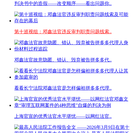
判决书中的造假——改变顺序——看出问题你..
第十巡视组：邓鑫法官违反审判职责问题线索..
邓鑫法官故意隐匿、错认、毁弃被告拼多多代..
看看长宁法院邓鑫法官是怎样偏袒拼多多代理..
上海官宣的优秀法官水平堪忧——以网红法官..