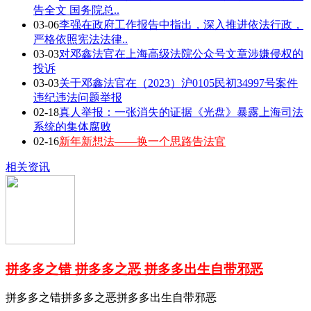
告全文 国务院总..
03-06
李强在政府工作报告中指出，深入推进依法行政，
严格依照宪法法律..
03-03
对邓鑫法官在上海高级法院公众号文章涉嫌侵权的
投诉
03-03
关于邓鑫法官在（2023）沪0105民初34997号案件
违纪违法问题举报
02-18
真人举报：一张消失的证据《光盘》暴露上海司法
系统的集体腐败
02-16
新年新想法——换一个思路告法官
相关资讯
拼多多之错 拼多多之恶 拼多多出生自带邪恶
拼多多之错拼多多之恶拼多多出生自带邪恶