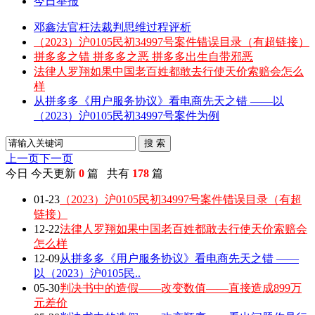
今日举报
邓鑫法官枉法裁判思维过程评析
（2023）沪0105民初34997号案件错误目录（有超链接）
拼多多之错 拼多多之恶 拼多多出生自带邪恶
法律人罗翔如果中国老百姓都敢去行使天价索赔会怎么
样
从拼多多《用户服务协议》看电商先天之错 ——以
（2023）沪0105民初34997号案件为例
搜 索
上一页
下一页
今日
今天更新
0
篇 共有
178
篇
01-23
（2023）沪0105民初34997号案件错误目录（有超
链接）
12-22
法律人罗翔如果中国老百姓都敢去行使天价索赔会
怎么样
12-09
从拼多多《用户服务协议》看电商先天之错 ——
以（2023）沪0105民..
05-30
判决书中的造假——改变数值——直接造成899万
元差价