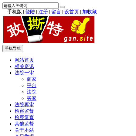
手机版
|
登陆
|
注册
|
留言
|
设首页
|
加收藏
手机导航
网站首页
相关资讯
法院一审
商家
平台
法院
买家
法院再审
检察监督
检察复查
其他监督
关于本站