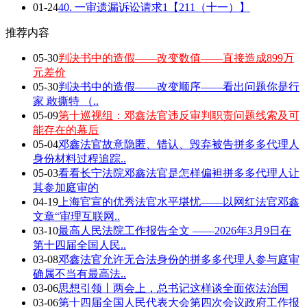
01-24
40. 一审遗漏诉讼请求1【211（十一）】
推荐内容
05-30
判决书中的造假——改变数值——直接造成899万
元差价
05-30
判决书中的造假——改变顺序——看出问题你是行
家 敢撕特 （..
05-09
第十巡视组：邓鑫法官违反审判职责问题线索及可
能存在的幕后
05-04
邓鑫法官故意隐匿、错认、毁弃被告拼多多代理人
身份材料过程追踪..
05-03
看看长宁法院邓鑫法官是怎样偏袒拼多多代理人让
其参加庭审的
04-19
上海官宣的优秀法官水平堪忧——以网红法官邓鑫
文章“审理互联网..
03-10
最高人民法院工作报告全文 ——2026年3月9日在
第十四届全国人民..
03-08
邓鑫法官允许无合法身份的拼多多代理人参与庭审
确属不当有最高法..
03-06
思想引领丨两会上，总书记这样谈全面依法治国
03-06
第十四届全国人民代表大会第四次会议政府工作报