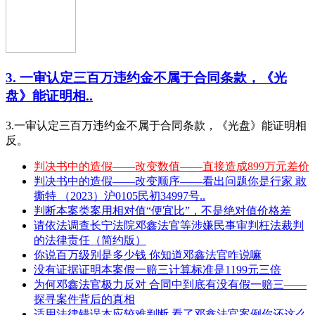
3. 一审认定三百万违约金不属于合同条款，《光
盘》能证明相..
3.一审认定三百万违约金不属于合同条款，《光盘》能证明相
反。
判决书中的造假——改变数值——直接造成899万元差价
判决书中的造假——改变顺序——看出问题你是行家 敢
撕特 （2023）沪0105民初34997号..
判断本案类案用相对值“便宜比”，不是绝对值价格差
请依法调查长宁法院邓鑫法官等涉嫌民事审判枉法裁判
的法律责任（简约版）
你说百万级别是多少钱 你知道邓鑫法官咋说嘛
没有证据证明本案假一赔三计算标准是1199元三倍
为何邓鑫法官极力反对 合同中到底有没有假一赔三——
探寻案件背后的真相
适用法律错误本应较难判断 看了邓鑫法官案例你还这么