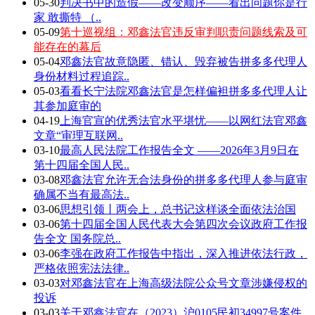
05-30
判决书中的造假——改变顺序——看出问题你是行
家 敢撕特 （..
05-09
第十巡视组：邓鑫法官违反审判职责问题线索及可
能存在的幕后
05-04
邓鑫法官故意隐匿、错认、毁弃被告拼多多代理人
身份材料过程追踪..
05-03
看看长宁法院邓鑫法官是怎样偏袒拼多多代理人让
其参加庭审的
04-19
上海官宣的优秀法官水平堪忧——以网红法官邓鑫
文章“审理互联网..
03-10
最高人民法院工作报告全文 ——2026年3月9日在
第十四届全国人民..
03-08
邓鑫法官允许无合法身份的拼多多代理人参与庭审
确属不当有最高法..
03-06
思想引领丨两会上，总书记这样谈全面依法治国
03-06
第十四届全国人民代表大会第四次会议政府工作报
告全文 国务院总..
03-06
李强在政府工作报告中指出，深入推进依法行政，
严格依照宪法法律..
03-03
对邓鑫法官在上海高级法院公众号文章涉嫌侵权的
投诉
03-03
关于邓鑫法官在（2023）沪0105民初34997号案件