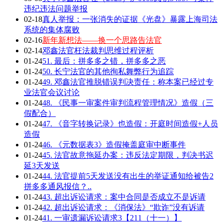
违纪违法问题举报
02-18
真人举报：一张消失的证据《光盘》暴露上海司法
系统的集体腐败
02-16
新年新想法——换一个思路告法官
02-14
邓鑫法官枉法裁判思维过程评析
01-24
51. 最后：拼多多之错，拼多多之恶
01-24
50. 长宁法官的其他徇私舞弊行为追踪
01-24
49. 邓鑫法官推脱错误判决责任：称本案已经过专
业法官会议讨论
01-24
48. 《民事一审案件审判流程管理情况》造假（三
假配合）
01-24
47. 《音字转换记录》也造假：开庭时间造假+人员
造假
01-24
46. 《元数据表3》造假掩盖庭审中断事件
01-24
45. 法官故意拖延办案：违反法定期限，判决书迟
延3天发送
01-24
44. 法官提前5天发送没有出生的举证通知给被告2
拼多多通风报信？..
01-24
43. 超出诉讼请求：案中合同是否成立不是诉请
01-24
42. 超出诉讼请求：《消保法》“欺诈”没有诉请
01-24
41. 一审遗漏诉讼请求3【211（十一）】