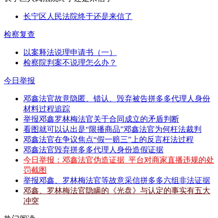
长宁区人民法院终于还是来信了
检察复查
以案释法说理申请书（一）
检察院判案不说理怎么办？
今日举报
邓鑫法官故意隐匿、错认、毁弃被告拼多多代理人身份
材料过程追踪
举报邓鑫罗林梅法官关于合同成立的矛盾判断
看图就可以认出是“限播商品”邓鑫法官为何枉法裁判
邓鑫法官在争议焦点“假一赔三”上的反言枉法过程
邓鑫法官毁弃拼多多代理人身份造假证据
今日举报：邓鑫法官伪造证据_平台对商家直播违规的处
罚截图
举报邓鑫、罗林梅法官等故意采信拼多多六组非法证据
邓鑫、罗林梅法官隐瞒的《光盘》与认定的事实有五大
冲突