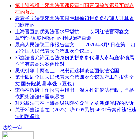
第十巡视组：邓鑫法官违反审判职责问题线索及可能存
在的幕后
看看长宁法院邓鑫法官是怎样偏袒拼多多代理人让其参
加庭审的
上海官宣的优秀法官水平堪忧——以网红法官邓鑫文
章“审理互联网案件的4种思维”自爆..
最高人民法院工作报告全文 ——2026年3月9日在第十四
届全国人民代表大会第四次会议上..
邓鑫法官允许无合法身份的拼多多代理人参与庭审确属
不当有最高法案例比对
思想引领丨两会上，总书记这样谈全面依法治国
第十四届全国人民代表大会第四次会议政府工作报告全
文 国务院总理 李强（豆包）
李强在政府工作报告中指出，深入推进依法行政，严格
依照宪法法律履职尽责
对邓鑫法官在上海高级法院公众号文章涉嫌侵权的投诉
关于邓鑫法官在（2023）沪0105民初34997号案件违纪违
法问题举报
法院一审